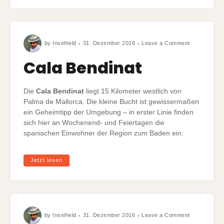
on
by
Inselheld
31. Dezember 2016
Leave a Comment
Cala
Bendinat
Cala Bendinat
Die
Cala Bendinat
liegt 15 Kilometer westlich von
Palma de Mallorca. Die kleine Bucht ist gewissermaßen
ein Geheimtipp der Umgebung – in erster Linie finden
sich hier an Wochenend- und Feiertagen die
spanischen Einwohner der Region zum Baden ein.
Jetzt lesen
on
by
Inselheld
31. Dezember 2016
Leave a Comment
Cala
Nova