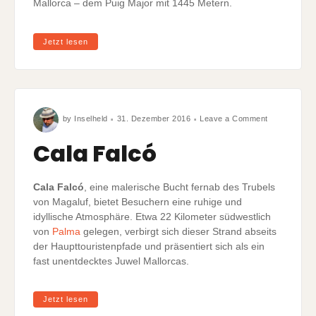
Mallorca – dem Puig Major mit 1445 Metern.
Jetzt lesen
on
by
Inselheld
31. Dezember 2016
Leave a Comment
Cala
Falcó
Cala Falcó
Cala Falcó
, eine malerische Bucht fernab des Trubels
von Magaluf, bietet Besuchern eine ruhige und
idyllische Atmosphäre. Etwa 22 Kilometer südwestlich
von
Palma
gelegen, verbirgt sich dieser Strand abseits
der Haupttouristenpfade und präsentiert sich als ein
fast unentdecktes Juwel Mallorcas.
Jetzt lesen