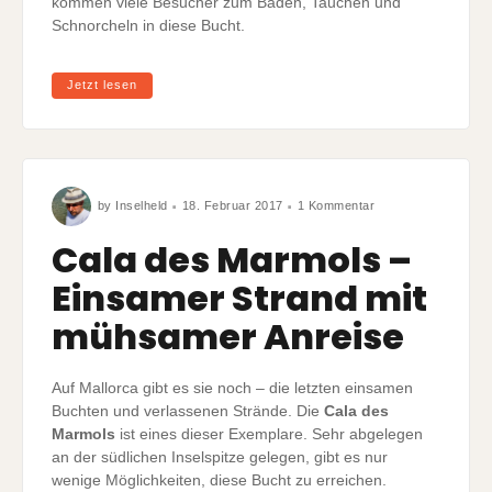
kommen viele Besucher zum Baden, Tauchen und
Schnorcheln in diese Bucht.
Jetzt lesen
zu
by
Inselheld
18. Februar 2017
1 Kommentar
Cala
des
Marmols
Cala des Marmols –
–
Einsamer
Strand
Einsamer Strand mit
mit
mühsamer
Anreise
mühsamer Anreise
Auf Mallorca gibt es sie noch – die letzten einsamen
Buchten und verlassenen Strände. Die
Cala des
Marmols
ist eines dieser Exemplare. Sehr abgelegen
an der südlichen Inselspitze gelegen, gibt es nur
wenige Möglichkeiten, diese Bucht zu erreichen.