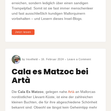
erreichen, sondern lediglich über einen sandigen
Trampelpfad. Somit ist sie fast immer menschenleer
und fast ausschließlich kundigen Mallorquinern
vorbehalten – und Lesern dieses Insel-Blogs.
Jetzt lesen
on
by
Inselheld
16. Februar 2024
Leave a Comment
Cala
es
Matzoc
Cala es Matzoc bei
bei
Artà
Artà
Die
Cala Es Matzoc
, gelegen nahe
Artà
an Mallorcas
nordöstlicher Llevant-Küste, ist eine der zahlreichen
kleinen Buchten, die für ihre abgeschiedene Schönheit
bekannt sind. Obwohl sie längst kein Geheimtipp mehr