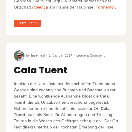
Gebirges. Die Bucht liegt 8 Kilometer nordöstlich der
Ortschaft
Pollença
am Rande der Halbinsel
Formentor
.
Jetzt lesen
on
by
Inselheld
1. Januar 2017
Leave a Comment
Cala
Tuent
Cala Tuent
Inmitten der Nordküste mit dem schroffen Tramuntana-
Gebirge sind zugängliche Buchten und Badestellen rar
gesäht. Eine wohltuende Ausnahme bildet die
Cala
Tuent
, die als Urlaubsort entsprechend begehrt ist.
Neben der herrlichen Bucht bietet sich der Ort
Cala
Tuent
auch als Basis für Wanderungen und Trekking-
Touren in die Weiten des Gebirges sehr gut an . Der Ort
liegt direkt unterhalb der höchsten Erhebung der Insel