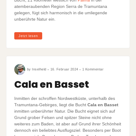
Bucht, 21 Kilometer westlich von
Palma
in der
atemberaubenden Region Serra de Tramuntana
gelegen, fügt sich harmonisch in die umliegende
unberührte Natur ein.
Jetzt lesen
zu
by
Inselheld
16. Februar 2024
1 Kommentar
Cala
en
Basset
Cala en Basset
Inmitten der schroffen Nordwestküste, unterhalb des
Tramuntana-Gebirges, liegt die Bucht
Cala en Basset
inmitten unberührter Natur. Die Bucht eignet sich auf
Grund grober Felsen und spitzer Steine nicht ohne
weiteres zum Baden, ist aber auf Grund ihrer Schönheit
dennoch ein beliebtes Ausflugsziel. Besonders per Boot