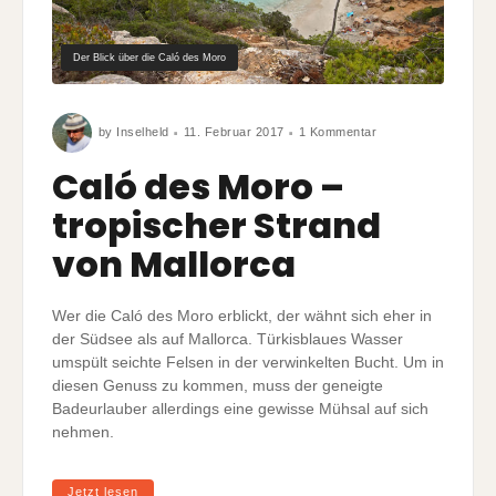
Der Blick über die Caló des Moro
zu
by
Inselheld
11. Februar 2017
1 Kommentar
Caló
des
Moro
Caló des Moro –
–
tropischer
Strand
tropischer Strand
von
Mallorca
von Mallorca
Wer die Caló des Moro erblickt, der wähnt sich eher in
der Südsee als auf Mallorca. Türkisblaues Wasser
umspült seichte Felsen in der verwinkelten Bucht. Um in
diesen Genuss zu kommen, muss der geneigte
Badeurlauber allerdings eine gewisse Mühsal auf sich
nehmen.
Jetzt lesen