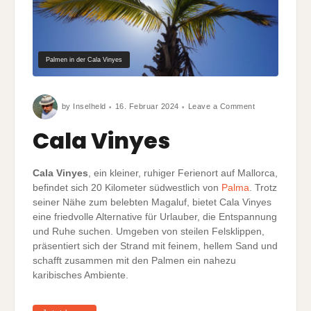
Palmen in der Cala Vinyes
on
by
Inselheld
16. Februar 2024
Leave a Comment
Cala
Vinyes
Cala Vinyes
Cala Vinyes
, ein kleiner, ruhiger Ferienort auf Mallorca,
befindet sich 20 Kilometer südwestlich von
Palma
. Trotz
seiner Nähe zum belebten Magaluf, bietet Cala Vinyes
eine friedvolle Alternative für Urlauber, die Entspannung
und Ruhe suchen. Umgeben von steilen Felsklippen,
präsentiert sich der Strand mit feinem, hellem Sand und
schafft zusammen mit den Palmen ein nahezu
karibisches Ambiente.