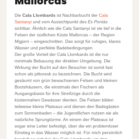
Mallorcas
Die
Cala Llombards
ist Nachbarbucht der
Cala
Santanyi
und vom Aussichtpunkt des
Es Pontàs
sichtbar. Ähnlich wie die Cala Santanyi ist sie tief in die
Felsen der südlichen Küste Mallorcas – der Region
Migjorn
– eingeschnitten. Das sorgt für ruhiges, klares
Wasser und perfekte Badebedingungen.
Der große Vorteil der Cala Llombards ist die nur
minimale Bebauung der direkten Umgebung. Die
Wirkung der Bucht auf den Besucher ist somit fast
schon als pittoresk zu bezeichnen. Die Bucht wird
gesäumt von grün bewachsenen Felsen und kleinen
Bootshäusern, die einstmals den Fischern als
Ausgangsbasis für ihre Streifzüge durch die
küstennahen Gewässer dienten. Die Felsen bilden
teilweise kleine Plateaus und dienen den Badegästen
zum Sonnenbaden – die Jugendlichen nutzen sie als
natürliche Sprungtürme. An einem der Plateaus ist
sogar eine Leiter befestigt, über die ein problemloser
Einstieg in das Wasser möglich ist. Für mich persönlich