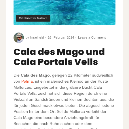
Mittelmeer vor Mallorca
on
by
Inselheld
16. Februar 2024
Leave a Comment
Cala
des
Mago
Cala des Mago und
und
Cala
Portals
Cala Portals Vells
Vells
Die
Cala des Mago
, gelegen 22 Kilometer südwestlich
von
Palma
, ist ein malerisches Kleinod an der Küste
Mallorcas. Eingebettet in die größere Bucht Cala
Portals Vells, zeichnet sich diese Region durch eine
Vielzahl an Sandstränden und kleinen Buchten aus, die
für jeden Geschmack etwas bieten. Die abgeschiedene
Position hinter dem Ort Sol de Mallorca verleiht der
Cala Mago eine besondere Anziehungskraft für
Besucher, die nach Ruhe suchen oder dem