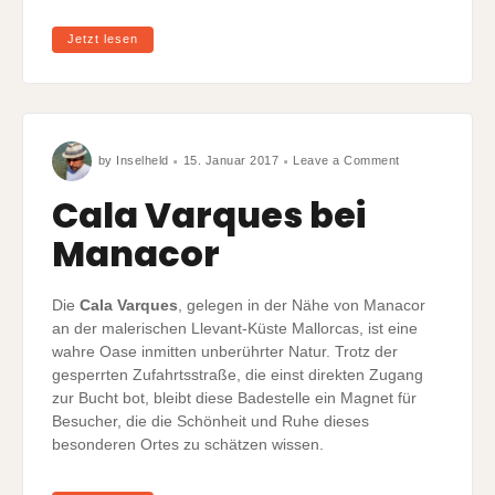
Jetzt lesen
on
by
Inselheld
15. Januar 2017
Leave a Comment
Cala
Varques
bei
Cala Varques bei
Manacor
Manacor
Die
Cala Varques
, gelegen in der Nähe von Manacor
an der malerischen Llevant-Küste Mallorcas, ist eine
wahre Oase inmitten unberührter Natur. Trotz der
gesperrten Zufahrtsstraße, die einst direkten Zugang
zur Bucht bot, bleibt diese Badestelle ein Magnet für
Besucher, die die Schönheit und Ruhe dieses
besonderen Ortes zu schätzen wissen.