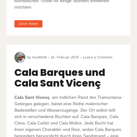
touristischen Trubel für einige Stunden entfliehen
möchten.
Jetzt lesen
on
by
Inselheld
16. Februar 2024
Leave a Comment
Cala
Barques
und
Cala Barques und
Cala
Sant
Vicenç
Cala Sant Vicenç
Cala Sant Vicenç
, am östlichen Rand des Tramuntana-
Gebirges gelegen, bietet eine Reihe malerischer
Badestellen und Wasserzugänge. Der Ort selbst teilt
sich in verschiedene Buchten auf: Cala Barques, Cala
Clara, Cala Carbó und Cala Molins. Jede Bucht hat
ihren eigenen Charakter und Reiz, wobei Cala Barques
besonders hervorsticht durch ihren Sandstrand – eine