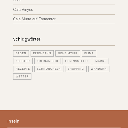
Cala Vinyes
Cala Murta auf Formentor
Schlagwörter
BADEN
EISENBAHN
GEHEIMTIPP
KLIMA
KLOSTER
KULINARISCH
LEBENSMITTEL
MARKT
REZEPTE
SCHNORCHELN
SHOPPING
WANDERN
WETTER
Inseln