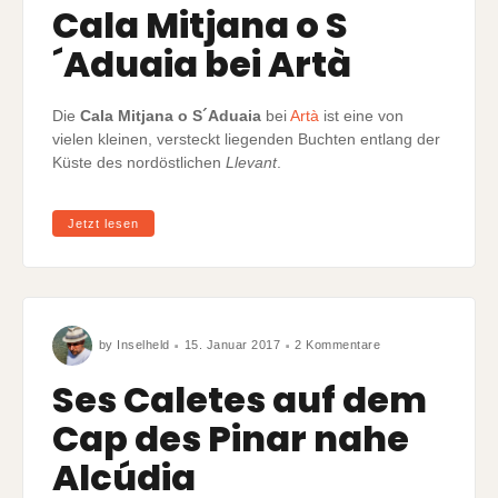
Cala Mitjana o S
S
´Aduaia
bei
´Aduaia bei Artà
Artà
Die
Cala Mitjana o S´Aduaia
bei
Artà
ist eine von
vielen kleinen, versteckt liegenden Buchten entlang der
Küste des nordöstlichen
Llevant
.
Jetzt lesen
zu
by
Inselheld
15. Januar 2017
2 Kommentare
Ses
Caletes
auf
Ses Caletes auf dem
dem
Cap
des
Cap des Pinar nahe
Pinar
nahe
Alcúdia
Alcúdia