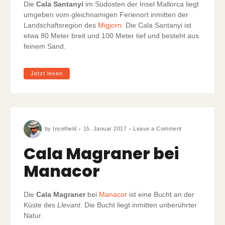
Die
Cala Santanyi
im Südosten der Insel Mallorca liegt
umgeben vom gleichnamigen Ferienort inmitten der
Landschaftsregion des
Migjorn
. Die Cala Santanyi ist
etwa 80 Meter breit und 100 Meter tief und besteht aus
feinem Sand.
Jetzt lesen
on
by
Inselheld
15. Januar 2017
Leave a Comment
Cala
Magraner
bei
Cala Magraner bei
Manacor
Manacor
Die
Cala Magraner
bei
Manacor
ist eine Bucht an der
Küste des
Llevant
. Die Bucht liegt inmitten unberührter
Natur.