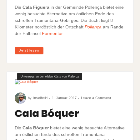
Die
Cala Figuera
in der Gemeinde Pollença bietet eine
wenig besuchte Alternative am östlichen Ende des
schroffen Tramuntana-Gebirges. Die Bucht liegt 8
Kilometer nordöstlich der Ortschaft
Pollença
am Rande
der Halbinsel
Formentor
.
Jetzt lesen
Unterwegs an der wilden Küste von Mallorca
on
by
Inselheld
1. Januar 2017
Leave a Comment
Cala
Bóquer
Cala Bóquer
Die
Cala Bóquer
bietet eine wenig besuchte Alternative
am östlichen Ende des schroffen Tramuntana-