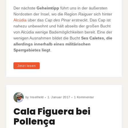
Der nächste
Geheimtipp
führt uns in der äußersten
Nordosten der Insel, wo die Region
Raiguer
sich hinter
Alcúdia
über das
Cap des Pinar
erstreckt. Das Cap ist
nahezu unbewohnt und hält abseits der großen Bucht
von Alcúdia wenige Bademöglichkeiten bereit. Eine der
wenigen Ausnahmen bildet die Bucht
Ses Caletes, die
allerdings innerhalb eines militärischen
Sperrgebietes liegt
.
Jetzt lesen
zu
by
Inselheld
1. Januar 2017
1 Kommentar
Cala
Figuera
bei
Cala Figuera bei
Pollença
Pollença