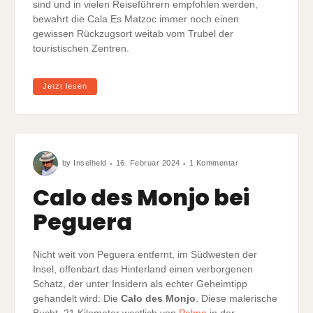
sind und in vielen Reiseführern empfohlen werden,
bewahrt die Cala Es Matzoc immer noch einen
gewissen Rückzugsort weitab vom Trubel der
touristischen Zentren.
Jetzt lesen
zu
by
Inselheld
16. Februar 2024
1 Kommentar
Calo
des
Monjo
Calo des Monjo bei
bei
Peguera
Peguera
Nicht weit von Peguera entfernt, im Südwesten der
Insel, offenbart das Hinterland einen verborgenen
Schatz, der unter Insidern als echter Geheimtipp
gehandelt wird: Die
Calo des Monjo
. Diese malerische