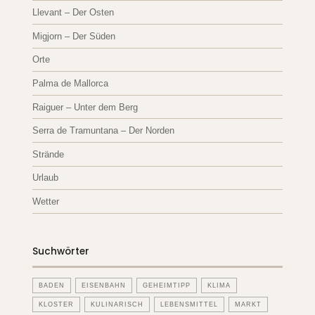
Llevant – Der Osten
Migjorn – Der Süden
Orte
Palma de Mallorca
Raiguer – Unter dem Berg
Serra de Tramuntana – Der Norden
Strände
Urlaub
Wetter
Suchwörter
BADEN
EISENBAHN
GEHEIMTIPP
KLIMA
KLOSTER
KULINARISCH
LEBENSMITTEL
MARKT