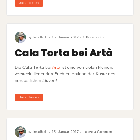
Jetzt lesen
zu
by
Inselheld
15. Januar 2017
1 Kommentar
Cala
Torta
bei
Cala Torta bei Artà
Artà
Die
Cala Torta
bei
Artà
ist eine von vielen kleinen,
versteckt liegenden Buchten entlang der Küste des
nordöstlichen
Llevant
.
Jetzt lesen
on
by
Inselheld
15. Januar 2017
Leave a Comment
Cala
Mitjana
o