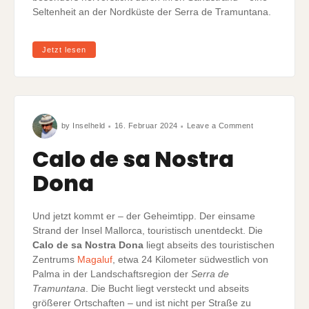
Seltenheit an der Nordküste der Serra de Tramuntana.
Jetzt lesen
on
by
Inselheld
16. Februar 2024
Leave a Comment
Calo
de
sa
Calo de sa Nostra
Nostra
Dona
Dona
Und jetzt kommt er – der Geheimtipp. Der einsame
Strand der Insel Mallorca, touristisch unentdeckt. Die
Calo de sa Nostra Dona
liegt abseits des touristischen
Zentrums
Magaluf
, etwa 24 Kilometer südwestlich von
Palma in der Landschaftsregion der
Serra de
Tramuntana
. Die Bucht liegt versteckt und abseits
größerer Ortschaften – und ist nicht per Straße zu