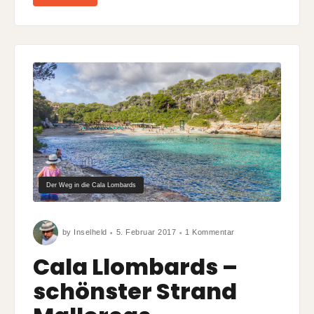
Der Weg in die Cala Lombards
zu
by
Inselheld
5. Februar 2017
1 Kommentar
Cala
Llombards
–
Cala Llombards –
schönster
Strand
Mallorcas
schönster Strand