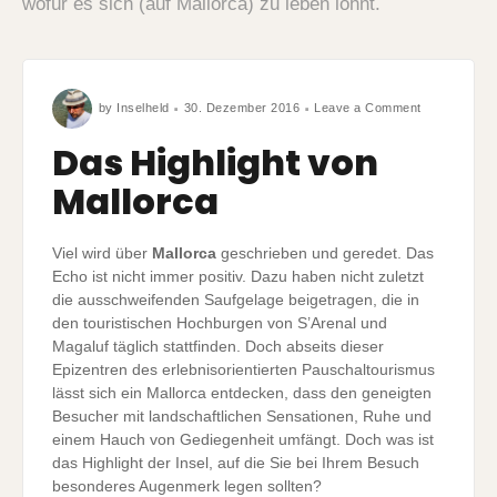
wofür es sich (auf Mallorca) zu leben lohnt.
on
by
Inselheld
30. Dezember 2016
Leave a Comment
Das
Highlight
von
Das Highlight von
Mallorca
Mallorca
Viel wird über
Mallorca
geschrieben und geredet. Das
Echo ist nicht immer positiv. Dazu haben nicht zuletzt
die ausschweifenden Saufgelage beigetragen, die in
den touristischen Hochburgen von S’Arenal und
Magaluf täglich stattfinden. Doch abseits dieser
Epizentren des erlebnisorientierten Pauschaltourismus
lässt sich ein Mallorca entdecken, dass den geneigten
Besucher mit landschaftlichen Sensationen, Ruhe und
einem Hauch von Gediegenheit umfängt. Doch was ist
das Highlight der Insel, auf die Sie bei Ihrem Besuch
besonderes Augenmerk legen sollten?