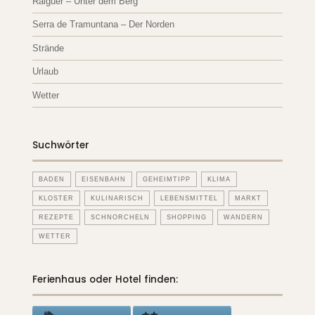
Raiguer – Unter dem Berg
Serra de Tramuntana – Der Norden
Strände
Urlaub
Wetter
Suchwörter
BADEN
EISENBAHN
GEHEIMTIPP
KLIMA
KLOSTER
KULINARISCH
LEBENSMITTEL
MARKT
REZEPTE
SCHNORCHELN
SHOPPING
WANDERN
WETTER
Ferienhaus oder Hotel finden: