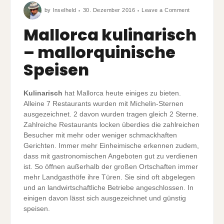
on
by
Inselheld
30. Dezember 2016
Leave a Comment
Mallorca
kulinarisch
–
Mallorca kulinarisch
mallorquinis
Speisen
– mallorquinische
Speisen
Kulinarisch
hat Mallorca heute einiges zu bieten.
Alleine 7 Restaurants wurden mit Michelin-Sternen
ausgezeichnet. 2 davon wurden tragen gleich 2 Sterne.
Zahlreiche Restaurants locken überdies die zahlreichen
Besucher mit mehr oder weniger schmackhaften
Gerichten. Immer mehr Einheimische erkennen zudem,
dass mit gastronomischen Angeboten gut zu verdienen
ist. So öffnen außerhalb der großen Ortschaften immer
mehr Landgasthöfe ihre Türen. Sie sind oft abgelegen
und an landwirtschaftliche Betriebe angeschlossen. In
einigen davon lässt sich ausgezeichnet und günstig
speisen.