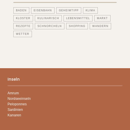
BADEN
EISENBAHN
GEHEIMTIPP
KLIMA
KLOSTER
KULINARISCH
LEBENSMITTEL
MARKT
REZEPTE
SCHNORCHELN
SHOPPING
WANDERN
WETTER
Inseln
Amrum
Nordseeinseln
Peloponnes
Sardinien
Kanaren