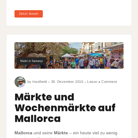
Jetzt lesen
Markt in Santanyi
on
by
Inselheld
30. Dezember 2016
Leave a Comment
Märkte
und
Wochenmärk
Märkte und
auf
Mallorca
Wochenmärkte auf
Mallorca
Mallorca
und seine
Märkte
– ein heute viel zu wenig